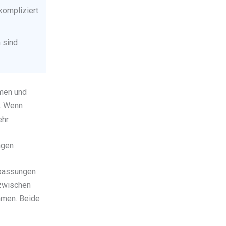
kompliziert
 sind
hmen und
v. Wenn
hr.
ngen
npassungen
 zwischen
hmen. Beide