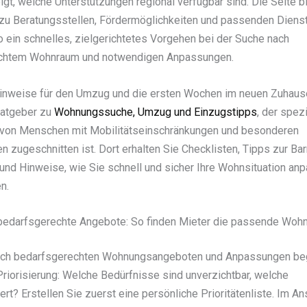
igt, welche Unterstützungen regional verfügbar sind. Die Seite b
 zu Beratungsstellen, Fördermöglichkeiten und passenden Dienst
o ein schnelles, zielgerichtetes Vorgehen bei der Suche nach
chtem Wohnraum und notwendigen Anpassungen.
inweise für den Umzug und die ersten Wochen im neuen Zuhause
Ratgeber zu
Wohnungssuche, Umzug und Einzugstipps
, der spezi
 von Menschen mit Mobilitätseinschränkungen und besonderen
 zugeschnitten ist. Dort erhalten Sie Checklisten, Tipps zur Barr
und Hinweise, wie Sie schnell und sicher Ihre Wohnsituation an
n.
r bedarfsgerechte Angebote: So finden Mieter die passende Woh
ach bedarfsgerechten Wohnungsangeboten und Anpassungen beg
 Priorisierung: Welche Bedürfnisse sind unverzichtbar, welche
t? Erstellen Sie zuerst eine persönliche Prioritätenliste. Im An