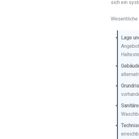
sich ein sys
Wesentliche K
Lage und
Angebote
Halteste
Gebäude
alterna
Grundri
vorhand
Sanitäre
Waschbe
Technisc
erreich