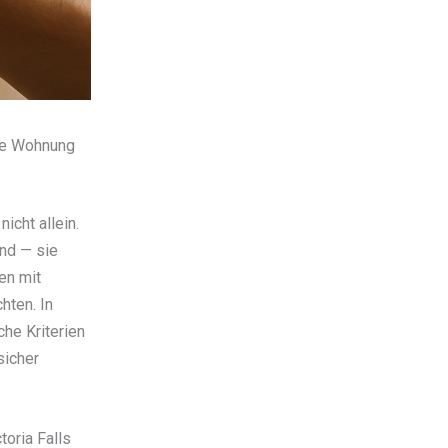
de Wohnung
icht allein.
nd — sie
en mit
hten. In
he Kriterien
sicher
oria Falls