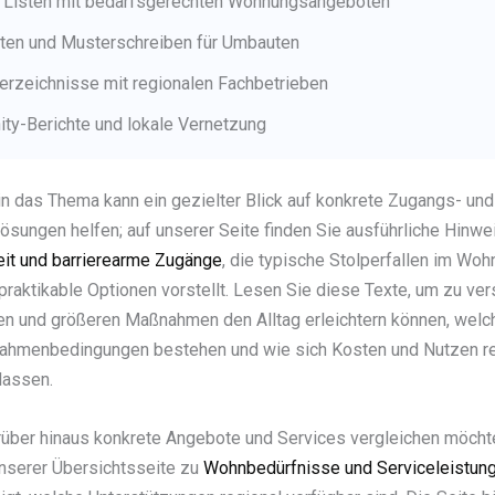
e Listen mit bedarfsgerechten Wohnungsangeboten
sten und Musterschreiben für Umbauten
erzeichnisse mit regionalen Fachbetrieben
ty-Berichte und lokale Vernetzung
 in das Thema kann ein gezielter Blick auf konkrete Zugangs- und
sungen helfen; auf unserer Seite finden Sie ausführliche Hinwe
heit und barrierearme Zugänge
, die typische Stolperfallen im Wo
praktikable Optionen vorstellt. Lesen Sie diese Texte, um zu ver
en und größeren Maßnahmen den Alltag erleichtern können, welc
Rahmenbedingungen bestehen und wie sich Kosten und Nutzen re
lassen.
über hinaus konkrete Angebote und Services vergleichen möchte
nserer Übersichtsseite zu
Wohnbedürfnisse und Serviceleistun