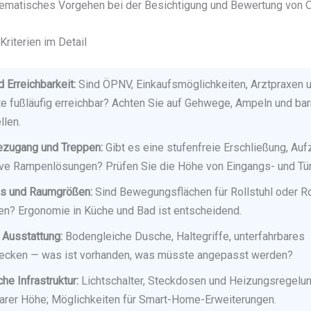
tematisches Vorgehen bei der Besichtigung und Bewertung von O
riterien im Detail
 Erreichbarkeit:
Sind ÖPNV, Einkaufsmöglichkeiten, Arztpraxen 
 fußläufig erreichbar? Achten Sie auf Gehwege, Ampeln und barr
llen.
zugang und Treppen:
Gibt es eine stufenfreie Erschließung, Auf
tive Rampenlösungen? Prüfen Sie die Höhe von Eingangs- und Tü
ss und Raumgrößen:
Sind Bewegungsflächen für Rollstuhl oder Ro
en? Ergonomie in Küche und Bad ist entscheidend.
 Ausstattung:
Bodengleiche Dusche, Haltegriffe, unterfahrbares
cken — was ist vorhanden, was müsste angepasst werden?
he Infrastruktur:
Lichtschalter, Steckdosen und Heizungsregelun
barer Höhe; Möglichkeiten für Smart-Home-Erweiterungen.