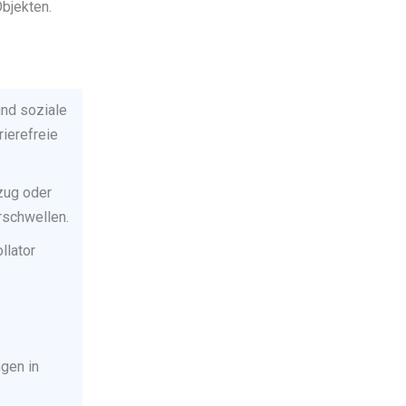
bjekten.
und soziale
ierefreie
zug oder
rschwellen.
llator
gen in