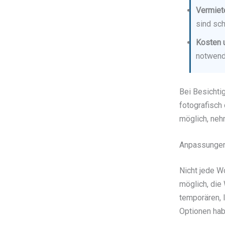
Vermiete
sind sch
Kosten u
notwend
Bei Besichti
fotografisch
möglich, neh
Anpassungen 
Nicht jede W
möglich, die
temporären, 
Optionen hab