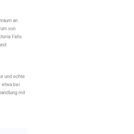
nraum an
trum von
toria Falls
und
te und echte
— etwa bei
handlung mit