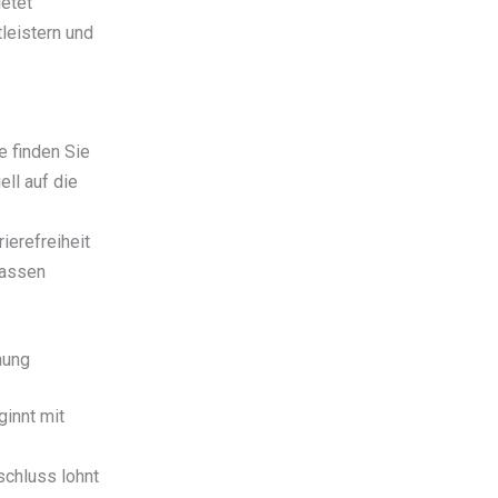
ietet
leistern und
 finden Sie
ell auf die
ierefreiheit
passen
nung
innt mit
schluss lohnt