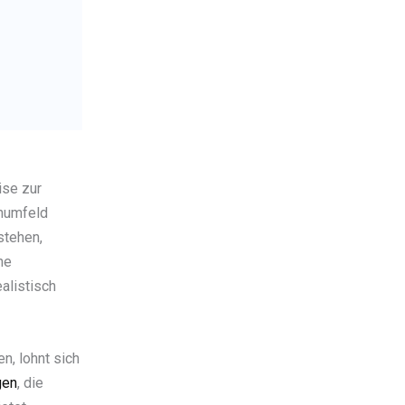
ise zur
hnumfeld
stehen,
he
alistisch
n, lohnt sich
gen
, die